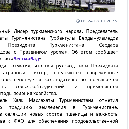
09:24 08.11.2025
ьный Лидер туркменского народа, Председатель
аты Туркменистана Гурбангулы Бердымухамедов
л Президента Туркменистана Сердара
дова с Праздником урожая. Об этом сообщает
ство «
Вестиабад
».
адаг отметил, что под руководством Президента
я аграрный сектор, внедряются современные
 совершенствуется законодательство, повышается
ность сельхозобъединений и применяются
тоды ведения хозяйства.
тель Халк Маслахаты Туркменистана отметил
ую традицию земледелия в Туркменистане,
в селекции новых сортов пшеницы и важность
тва с ФАО для обеспечения продовольственной
.