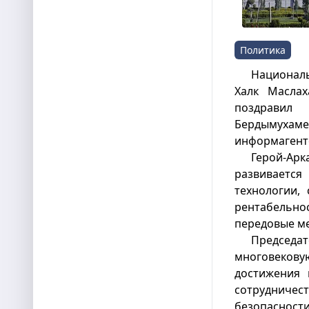
Политика
Национал
Халк Маслах
поздрави
Бердымухаме
информагент
Герой-Арк
развиваетс
технологии,
рентабель
передовые ме
Председа
многовеков
достижения 
сотрудничес
безопасности