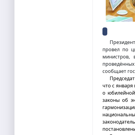
Президент
провел по ц
министров, 
проведённы
сообщает го
Председа
что с января
о юбилейной
законы об э
гармониз
национальны
законодат
постановлен