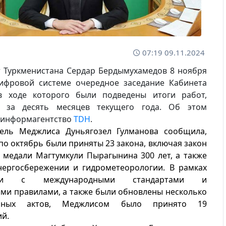
07:19 09.11.2024
 Туркменистана Сердар Бердымухамедов 8 ноября
ифровой системе очередное заседание Кабинета
в ходе которого были подведены итоги работ,
х за десять месяцев текущего года. Об этом
синформагентство
TDH
.
тель Меджлиса Дуньягозел Гулманова сообщила,
 по октябрь были приняты 23 закона, включая закон
 медали Магтумкули Пырагынина 300 лет, а также
нергосбережении и гидрометеорологии. В рамках
ации с международными стандартами и
ми правилами, а также были обновлены несколько
ельных актов, Меджлисом было принято 19
ий.