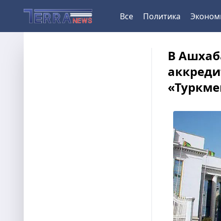
Все
Политика
Эконом
В Ашхаб
аккреди
«Туркме