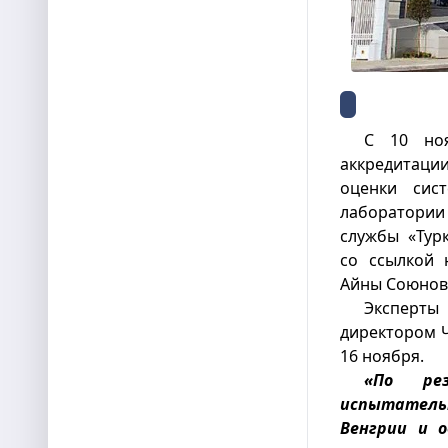
С 10 ноя
аккредитаци
оценки сис
лаборатории
службы «Тур
со ссылкой 
Айны Союнов
Эксперт
директором 
16 ноября.
«По ре
испытател
Венгрии и 