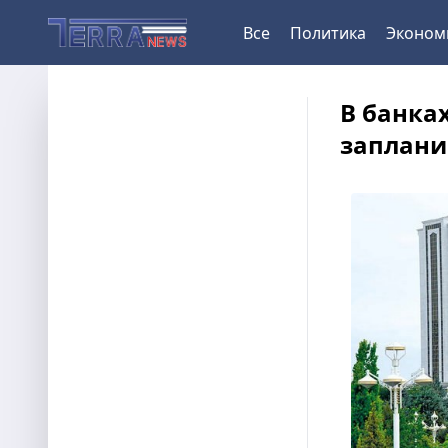
Все
Политика
Эконом
В банка
заплани