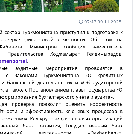
07:47 30.11.2025
й сектор Туркменистана приступил к подготовке к
проверке финансовой отчётности. Об этом на
 Кабинета Министров сообщил заместитель
ля Правительства Ходжамырат Гелдимырадов,
kmenportal
.
емые аудитные мероприятия проводятся в
ии с Законами Туркменистана «О кредитных
 и банковской деятельности» и «Об аудиторской
», а также с Постановлением главы государства «О
формирования бухгалтерского учёта и аудита».
щая проверка позволит оценить корректность
ётности и эффективность ключевых процессов в
чреждениях. Ряд крупных финансовых организаций
венный банк развития, Государственный банк
номической деятельности, «Daýhanbank»,