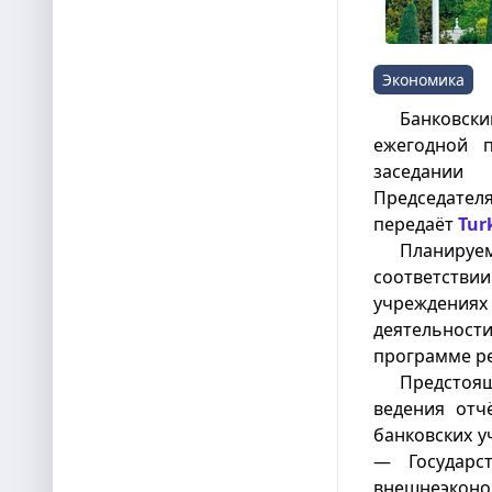
Экономика
Банковски
ежегодной 
заседании
Председате
передаёт
Tur
Планиру
соответств
учреждениях
деятельности
программе ре
Предстоя
ведения отч
банковских у
— Государст
внешнеэко