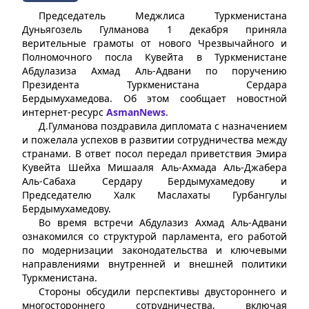
Председатель Меджлиса Туркменистана
Дуньягозель Гулманова 1 декабря приняла
верительные грамоты от нового Чрезвычайного и
Полномочного посла Кувейта в Туркменистане
Абдулазиза Ахмад Аль-Адвани по поручению
Президента Туркменистана Сердара
Бердымухамедова. Об этом сообщает новостной
интернет-ресурс
AsmanNews
.
Д.Гулманова поздравила дипломата с назначением
и пожелала успехов в развитии сотрудничества между
странами. В ответ посол передал приветствия Эмира
Кувейта Шейха Мишааля Аль-Ахмада Аль-Джабера
Аль-Сабаха Сердару Бердымухамедову и
Председателю Халк Маслахаты Гурбангулы
Бердымухамедову.
Во время встречи Абдулазиз Ахмад Аль-Адвани
ознакомился со структурой парламента, его работой
по модернизации законодательства и ключевыми
направлениями внутренней и внешней политики
Туркменистана.
Стороны обсудили перспективы двустороннего и
многостороннего сотрудничества, включая