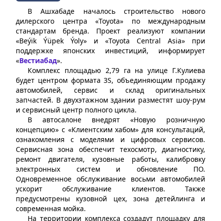
В Ашхабаде началось строительство нового
дилерского центра «Toyota» по международным
стандартам бренда. Проект реализуют компании
«Beýik Ýüpek Ýoly» и «Toyota Central Asia» при
поддержке японских инвестиций, информирует
«
Вестиабад
».
Комплекс площадью 2,79 га на улице Г.Кулиева
будет центром формата 3S, объединяющим продажу
автомобилей, сервис и склад оригинальных
запчастей. В двухэтажном здании разместят шоу-рум
и сервисный центр полного цикла.
В автосалоне внедрят «Новую розничную
концепцию» с «Клиентским хабом» для консультаций,
ознакомления с моделями и цифровых сервисов.
Сервисная зона обеспечит техосмотр, диагностику,
ремонт двигателя, кузовные работы, калибровку
электронных систем и обновление ПО.
Одновременное обслуживание восьми автомобилей
ускорит обслуживание клиентов. Также
предусмотрены кузовной цех, зона детейлинга и
современная мойка.
На территории комплекса создадут площадку для