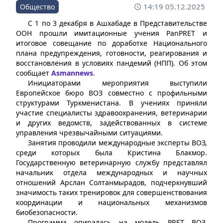
14:19 05.12.2025
Общество
С 1 по 3 декабря в Ашхабаде в Представительстве
ООН прошли имитационные учения PanPRET и
итоговое совещание по доработке Национального
плана предупреждения, готовности, реагирования и
восстановления в условиях пандемий (НПП). Об этом
сообщает
Asmannews
.
Инициаторами мероприятия выступили
Европейское бюро ВОЗ совместно с профильными
структурами Туркменистана. В учениях приняли
участие специалисты здравоохранения, ветеринарии
и других ведомств, задействованных в системе
управления чрезвычайными ситуациями.
Занятия проводили международные эксперты ВОЗ,
среди которых была Кристина Блакмор.
Государственную ветеринарную службу представлял
начальник отдела международных и научных
отношений Арслан Солтанмырадов, подчеркнувший
значимость таких тренировок для совершенствования
координации и национальных механизмов
биобезопасности.
Программа опиралась на модель PRET ВОЗ,