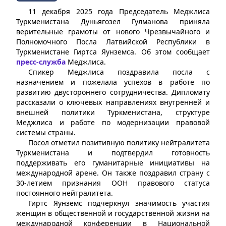
11 декабря 2025 года Председатель Меджлиса
Туркменистана Дуньягозел Гулманова приняла
верительные грамоты от нового Чрезвычайного и
Полномочного Посла Латвийской Республики в
Туркменистане Гиртса Яунземса. Об этом сообщает
пресс-служба
Меджлиса.
Спикер Меджлиса поздравила посла с
назначением и пожелала успехов в работе по
развитию двустороннего сотрудничества. Дипломату
рассказали о ключевых направлениях внутренней и
внешней политики Туркменистана, структуре
Меджлиса и работе по модернизации правовой
системы страны.
Посол отметил позитивную политику нейтралитета
Туркменистана и подтвердил готовность
поддерживать его гуманитарные инициативы на
международной арене. Он также поздравил страну с
30-летием признания ООН правового статуса
постоянного нейтралитета.
Гиртс Яунземс подчеркнул значимость участия
женщин в общественной и государственной жизни на
международной конференции в Национальной