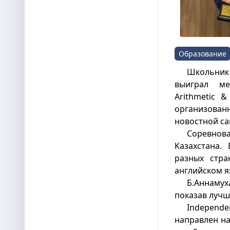
Образование
Школьник
выиграл ме
Arithmetic &
организова
новостной с
Соревнова
Казахстана.
разных стра
английском я
Б.Аннамух
показав лучш
Independ
направлен на