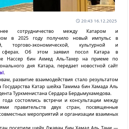
20:43 16.12.2025
оннее сотрудничество между Катаром и
аном в 2025 году получило новый импульс в
ой, торгово-экономической, культурной и
й сферах. Об этом заявил посол Катара в
не Нассер бин Ахмед Аль-Тахер на приеме по
онального дня Катара, передает новостной сайт
al
.
овам, развитие взаимодействия стало результатом
 Государства Катар шейха Тамима бин Хамада Аль
дента Туркменистана Сердара Бердымухамедова.
 года состоялись встречи и консультации между
елями правительств двух стран, посвященные
совместных мероприятий и организации взаимных
тан посетили шейх Джаван бин Хамад Аль Тани —