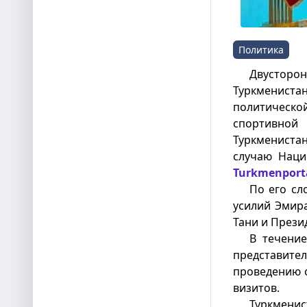
Политика
Двустор
Туркменист
политическ
спортивно
Туркмениста
случаю Наци
Turkmenport
По его сл
усилий Эмира
Тани и Прези
В течение
представит
проведению 
визитов.
Туркменис