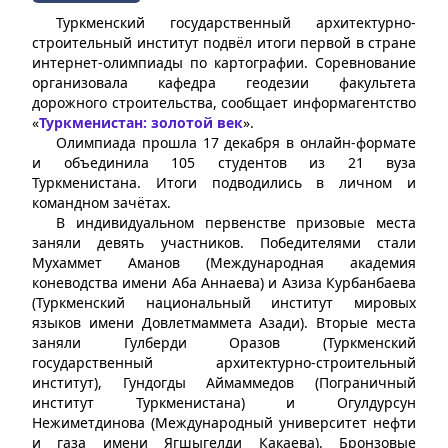
Туркменский государственный архитектурно-
строительный институт подвёл итоги первой в стране
интернет-олимпиады по картографии. Соревнование
организовала кафедра геодезии факультета
дорожного строительства, сообщает информагентство
«
Туркменистан: золотой век
».
Олимпиада прошла 17 декабря в онлайн-формате
и объединила 105 студентов из 21 вуза
Туркменистана. Итоги подводились в личном и
командном зачётах.
В индивидуальном первенстве призовые места
заняли девять участников. Победителями стали
Мухаммет Аманов (Международная академия
коневодства имени Аба Аннаева) и Азиза Курбанбаева
(Туркменский национальный институт мировых
языков имени Довлетмаммета Азади). Вторые места
заняли Гулберди Оразов (Туркменский
государственный архитектурно-строительный
институт), Гундогды Аймаммедов (Пограничный
институт Туркменистана) и Огулдурсун
Нежиметдинова (Международный университет нефти
и газа имени Ягшыгелди Какаева). Бронзовые