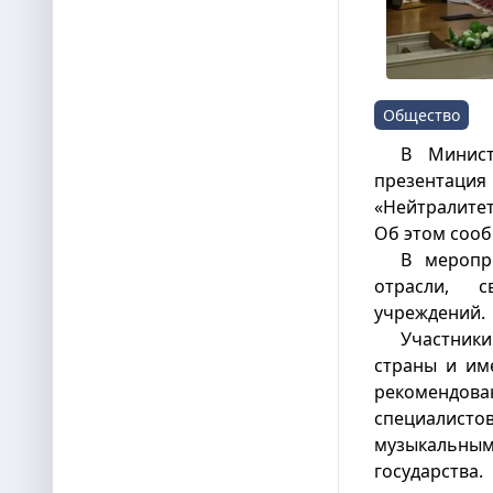
Общество
В Минист
презентаци
«Нейтралитет
Об этом соо
В меропр
отрасли, с
учреждений.
Участники
страны и им
рекомендова
специалист
музыкальны
государства.