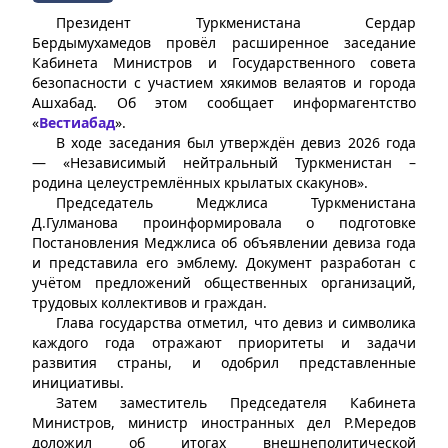
Президент Туркменистана Сердар
Бердымухамедов провёл расширенное заседание
Кабинета Министров и Государственного совета
безопасности с участием хякимов велаятов и города
Ашхабад. Об этом сообщает информагентство
«
Вестиабад
».
В ходе заседания был утверждён девиз 2026 года
— «Независимый нейтральный Туркменистан –
родина целеустремлённых крылатых скакунов».
Председатель Меджлиса Туркменистана
Д.Гулманова проинформировала о подготовке
Постановления Меджлиса об объявлении девиза года
и представила его эмблему. Документ разработан с
учётом предложений общественных организаций,
трудовых коллективов и граждан.
Глава государства отметил, что девиз и символика
каждого года отражают приоритеты и задачи
развития страны, и одобрил представленные
инициативы.
Затем заместитель Председателя Кабинета
Министров, министр иностранных дел Р.Мередов
доложил об итогах внешнеполитической