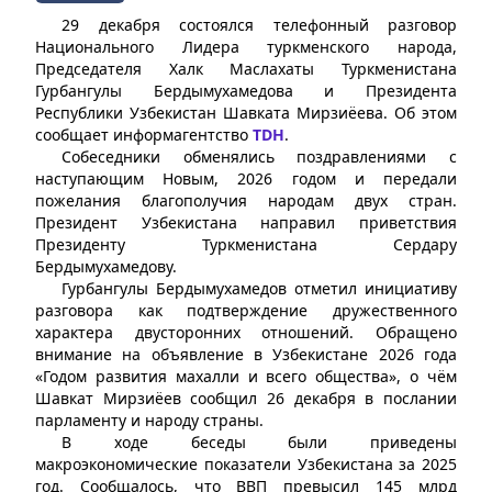
29 декабря состоялся телефонный разговор
Национального Лидера туркменского народа,
Председателя Халк Маслахаты Туркменистана
Гурбангулы Бердымухамедова и Президента
Республики Узбекистан Шавката Мирзиёева. Об этом
сообщает информагентство
TDH
.
Собеседники обменялись поздравлениями с
наступающим Новым, 2026 годом и передали
пожелания благополучия народам двух стран.
Президент Узбекистана направил приветствия
Президенту Туркменистана Сердару
Бердымухамедову.
Гурбангулы Бердымухамедов отметил инициативу
разговора как подтверждение дружественного
характера двусторонних отношений. Обращено
внимание на объявление в Узбекистане 2026 года
«Годом развития махалли и всего общества», о чём
Шавкат Мирзиёев сообщил 26 декабря в послании
парламенту и народу страны.
В ходе беседы были приведены
макроэкономические показатели Узбекистана за 2025
год. Сообщалось, что ВВП превысил 145 млрд