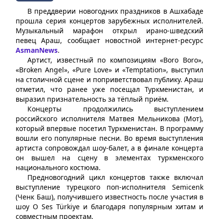
В преддверии новогодних праздников в Ашхабаде
прошла серия концертов зарубежных исполнителей.
Музыкальный марафон открыл ирано-шведский
певец Араш, сообщает новостной интернет-ресурс
AsmanNews
.
Артист, известный по композициям «Boro Boro»,
«Broken Angel», «Pure Love» и «Temptation», выступил
на столичной сцене и поприветствовал публику. Араш
отметил, что ранее уже посещал Туркменистан, и
выразил признательность за тёплый приём.
Концерты продолжились выступлением
российского исполнителя Матвея Мельникова (Мот),
который впервые посетил Туркменистан. В программу
вошли его популярные песни. Во время выступления
артиста сопровождал шоу-балет, а в финале концерта
он вышел на сцену в элементах туркменского
национального костюма.
Предновогодний цикл концертов также включал
выступление турецкого поп-исполнителя Semicenk
(Ченк Баш), получившего известность после участия в
шоу O Ses Türkiye и благодаря популярным хитам и
совместным проектам.