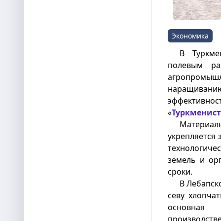
Экономика
В Туркме
полевым ра
агропромы
наращиванию
эффективн
«
Туркменист
Материал
укрепляется 
технологиче
земель и ор
сроки.
В Лебапск
севу хлопчат
основная
производст