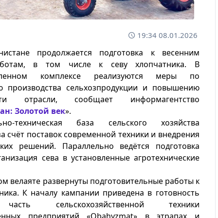
19:34 08.01.2026
нистане продолжается подготовка к весенним
ботам, в том числе к севу хлопчатника. В
шленном комплексе реализуются меры по
 производства сельхозпродукции и повышению
ости отрасли, сообщает информагентство
ан: Золотой век
».
ьно-техническая база сельского хозяйства
за счёт поставок современной техники и внедрения
ских решений. Параллельно ведётся подготовка
ганизация сева в установленные агротехнические
ом велаяте развернуты подготовительные работы к
ника. К началу кампании приведена в готовность
 часть сельскохозяйственной техники
венных предприятий «Obahyzmat» в этрапах и