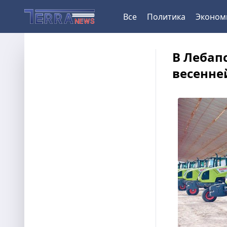
Все
Политика
Эконом
В Лебап
весенне