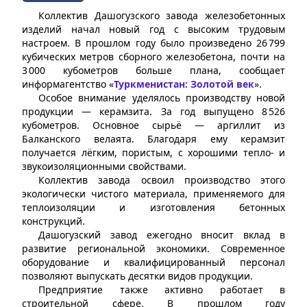
Коллектив Дашогузского завода железобетонных
изделий начал новый год с высоким трудовым
настроем. В прошлом году было произведено 26 799
кубических метров сборного железобетона, почти на
3 000 кубометров больше плана, сообщает
информагентство «
Туркменистан: Золотой век
».
Особое внимание уделялось производству новой
продукции — керамзита. За год выпущено 8 526
кубометров. Основное сырьё — аргиллит из
Балканского велаята. Благодаря ему керамзит
получается лёгким, пористым, с хорошими тепло- и
звукоизоляционными свойствами.
Коллектив завода освоил производство этого
экологически чистого материала, применяемого для
теплоизоляции и изготовления бетонных
конструкций.
Дашогузский завод ежегодно вносит вклад в
развитие региональной экономики. Современное
оборудование и квалифицированный персонал
позволяют выпускать десятки видов продукции.
Предприятие также активно работает в
строительной сфере. В прошлом году