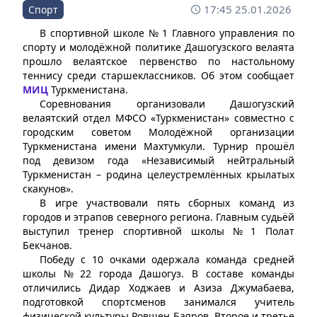
17:45 25.01.2026
Спорт
В спортивной школе № 1 Главного управления по
спорту и молодёжной политике Дашогузского велаята
прошло велаятское первенство по настольному
теннису среди старшеклассников. Об этом сообщает
МИЦ
Туркменистана.
Соревнования организовали Дашогузский
велаятский отдел МФСО «Туркменистан» совместно с
городским советом Молодёжной организации
Туркменистана имени Махтумкули. Турнир прошёл
под девизом года «Независимый нейтральный
Туркменистан – родина целеустремлённых крылатых
скакунов».
В игре участвовали пять сборных команд из
городов и этрапов северного региона. Главным судьёй
выступил тренер спортивной школы № 1 Полат
Бекчанов.
Победу с 10 очками одержала команда средней
школы № 22 города Дашогуз. В составе команды
отличились Дидар Ходжаев и Азиза Джумабаева,
подготовкой спортсменов занимался учитель
физической культуры Ровшен Баяров. Второе и третье