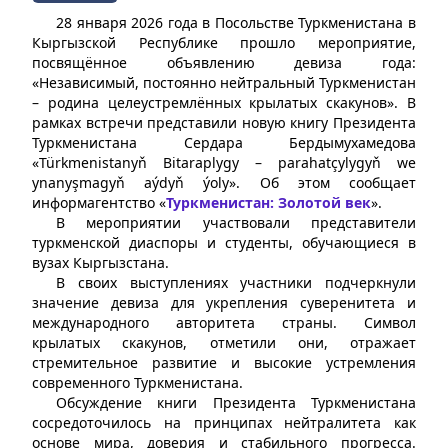
28 января 2026 года в Посольстве Туркменистана в
Кыргызской Республике прошло мероприятие,
посвящённое объявлению девиза года:
«Независимый, постоянно нейтральный Туркменистан
– родина целеустремлённых крылатых скакунов». В
рамках встречи представили новую книгу Президента
Туркменистана Сердара Бердымухамедова
«Türkmenistanyň Bitaraplygy – parahatçylygyň we
ynanyşmagyň aýdyň ýoly». Об этом сообщает
информагентство «
Туркменистан: Золотой век
».
В мероприятии участвовали представители
туркменской диаспоры и студенты, обучающиеся в
вузах Кыргызстана.
В своих выступлениях участники подчеркнули
значение девиза для укрепления суверенитета и
международного авторитета страны. Символ
крылатых скакунов, отметили они, отражает
стремительное развитие и высокие устремления
современного Туркменистана.
Обсуждение книги Президента Туркменистана
сосредоточилось на принципах нейтралитета как
основе мира, доверия и стабильного прогресса.