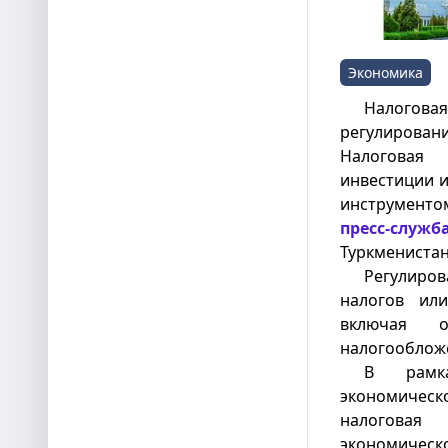
Экономика
Налогова
регулирован
Налоговая 
инвестиции и
инструментом
пресс-служб
Туркменистан
Регулиро
налогов или
включая о
налогообложе
В рамка
экономическ
налоговая
экономическ