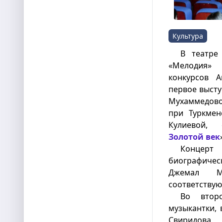
Культура
В театре
«Мелодия» 
конкурсов А
первое высту
Мухаммедово
при Туркмен
Кулиевой,
Золотой век
Концерт
биографическ
Джемал Му
соответству
Во втор
музыкантки, 
Свиридова,