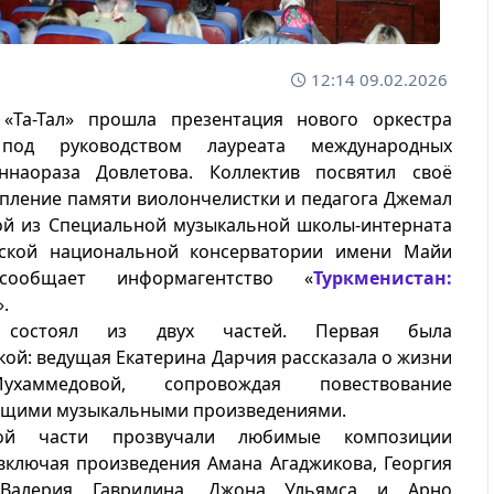
12:14 09.02.2026
 «Та-Тал» прошла презентация нового оркестра
под руководством лауреата международных
ннаораза Довлетова. Коллектив посвятил своё
пление памяти виолончелистки и педагога Джемал
й из Специальной музыкальной школы-интерната
ской национальной консерватории имени Майи
 сообщает информагентство «
Туркменистан:
».
 состоял из двух частей. Первая была
ой: ведущая Екатерина Дарчия рассказала о жизни
хаммедовой, сопровождая повествование
ющими музыкальными произведениями.
ой части прозвучали любимые композиции
включая произведения Амана Агаджикова, Георгия
 Валерия Гаврилина, Джона Ульямса и Арно