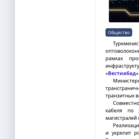
Общество
Туркме
оптоволоконн
рамках про
инфрастру
«
Вестиабад
»
Министе
трансгран
транзитных в
Совместно
кабеля по 
магистралей 
Реализаци
и укрепит р