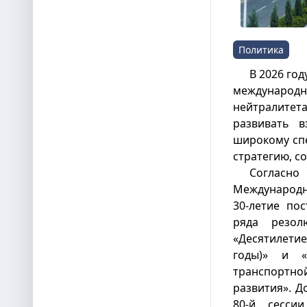
Политика
В 2026 го
международн
нейтралитет
развивать 
широкому сп
стратегию, 
Согласн
Международн
30-летие по
ряда резол
«Десятилети
годы)» и «
транспортно
развития». Д
80-й сессии