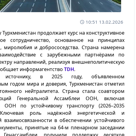
10:51 13.02.2026
ду Туркменистан продолжает курс на конструктивное
ое сотрудничество, основанное на принципах
а, миролюбия и добрососедства. Страна намерена
взаимодействие с зарубежными партнёрами по
ектру направлений, реализуя внешнеполитическую
сообщает информагентство
TDH
.
о источнику, в 2025 году, объявленном
ым годом мира и доверия, Туркменистан отметил
стоянного нейтралитета. Страна стала соавтором
юций Генеральной Ассамблеи ООН, включая
е ООН по устойчивому транспорту (2026–2035
Ключевая роль надёжной энергетической и
й взаимосвязанности в обеспечении устойчивого
окументы, принятые на 64-м пленарном заседании
 Генассамблеи, получили поддержку десятков