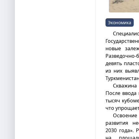
Экономика
Специал
Государстве
новые залеж
Разведочно-
девять пласт
из них выяв
Туркменистан
Скважина 
После ввода 
тысяч кубоме
что упрощает
Освоение
развития не
2030 года». 
на площад