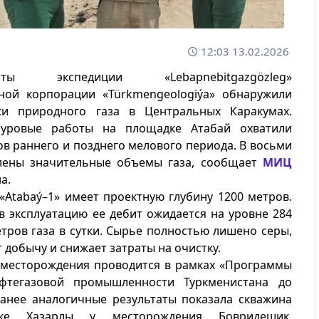
12:03 13.02.2026
исты экспедиции «Lebapnebitgazgözleg»
нной корпорации «Türkmengeologiýa» обнаружили
и природного газа в Центральных Каракумах.
буровые работы на площадке Атабай охватили
ов раннего и позднего мелового периода. В восьми
лены значительные объемы газа, сообщает
МИЦ
а.
«Atabaý–1» имеет проектную глубину 1200 метров.
в эксплуатацию ее дебит ожидается на уровне 284
тров газа в сутки. Сырье полностью лишено серы,
 добычу и снижает затраты на очистку.
 месторождения проводится в рамках «Программы
фтегазовой промышленности Туркменистана до
Ранее аналогичные результаты показала скважина
ке Хазарлы у месторождения Бовридешик,