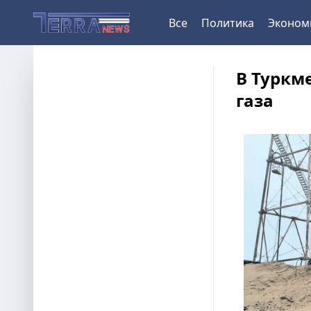
Все
Политика
Эконом
В Туркм
газа