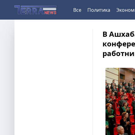
Все
Политика
Эконом
В Ашхаб
конфере
работни