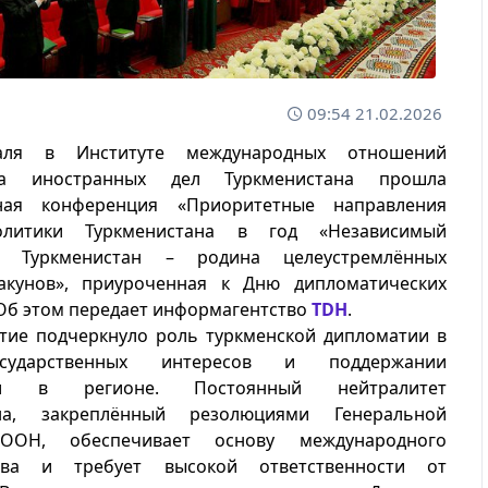
09:54 21.02.2026
аля в Институте международных отношений
ва иностранных дел Туркменистана прошла
ная конференция «Приоритетные направления
литики Туркменистана в год «Независимый
й Туркменистан – родина целеустремлённых
акунов», приуроченная к Дню дипломатических
Об этом передает информагентство
TDH
.
тие подчеркнуло роль туркменской дипломатии в
сударственных интересов и поддержании
сти в регионе. Постоянный нейтралитет
ана, закреплённый резолюциями Генеральной
ООН, обеспечивает основу международного
ства и требует высокой ответственности от