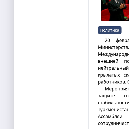
Политика
20 февр
Министерст
Международ
внешней по
нейтральны
крылатых ск
работников. 
Мероприя
защите го
стабильно
Туркменист
Ассамблеи 
сотрудниче