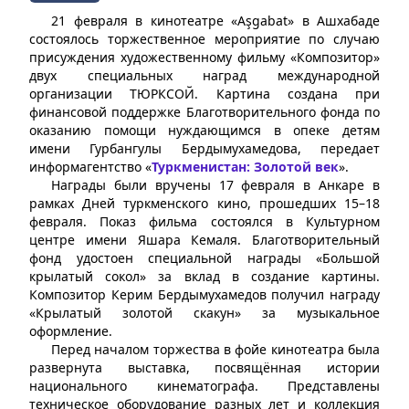
21 февраля в кинотеатре «Aşgabat» в Ашхабаде
состоялось торжественное мероприятие по случаю
присуждения художественному фильму «Композитор»
двух специальных наград международной
организации ТЮРКСОЙ. Картина создана при
финансовой поддержке Благотворительного фонда по
оказанию помощи нуждающимся в опеке детям
имени Гурбангулы Бердымухамедова, передает
информагентство «
Туркменистан: Золотой век
».
Награды были вручены 17 февраля в Анкаре в
рамках Дней туркменского кино, прошедших 15–18
февраля. Показ фильма состоялся в Культурном
центре имени Яшара Кемаля. Благотворительный
фонд удостоен специальной награды «Большой
крылатый сокол» за вклад в создание картины.
Композитор Керим Бердымухамедов получил награду
«Крылатый золотой скакун» за музыкальное
оформление.
Перед началом торжества в фойе кинотеатра была
развернута выставка, посвящённая истории
национального кинематографа. Представлены
техническое оборудование разных лет и коллекция