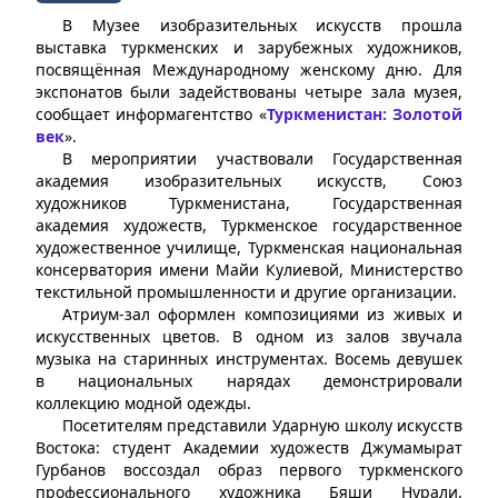
В Музее изобразительных искусств прошла
выставка туркменских и зарубежных художников,
посвящённая Международному женскому дню. Для
экспонатов были задействованы четыре зала музея,
сообщает информагентство «
Туркменистан: Золотой
век
».
В мероприятии участвовали Государственная
академия изобразительных искусств, Союз
художников Туркменистана, Государственная
академия художеств, Туркменское государственное
художественное училище, Туркменская национальная
консерватория имени Майи Кулиевой, Министерство
текстильной промышленности и другие организации.
Атриум-зал оформлен композициями из живых и
искусственных цветов. В одном из залов звучала
музыка на старинных инструментах. Восемь девушек
в национальных нарядах демонстрировали
коллекцию модной одежды.
Посетителям представили Ударную школу искусств
Востока: студент Академии художеств Джумамырат
Гурбанов воссоздал образ первого туркменского
профессионального художника Бяши Нурали.