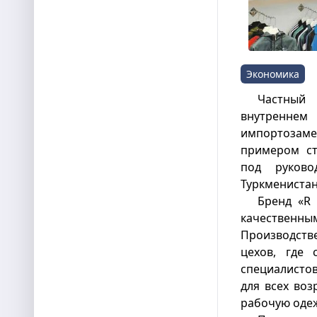
Экономика
Частный 
внутренн
импортоза
примером ст
под руков
Туркменистан
Бренд «R 
качествен
Производст
цехов, где 
специалисто
для всех воз
рабочую одеж