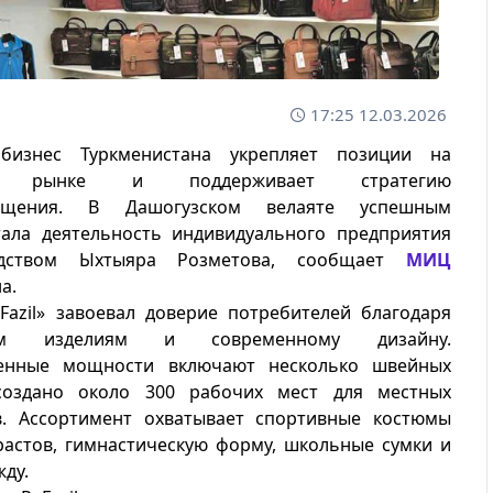
17:25 12.03.2026
бизнес Туркменистана укрепляет позиции на
ем рынке и поддерживает стратегию
мещения. В Дашогузском велаяте успешным
ала деятельность индивидуального предприятия
одством Ыхтыяра Розметова, сообщает
МИЦ
а.
Fazil» завоевал доверие потребителей благодаря
ным изделиям и современному дизайну.
венные мощности включают несколько швейных
создано около 300 рабочих мест для местных
в. Ассортимент охватывает спортивные костюмы
растов, гимнастическую форму, школьные сумки и
ду.