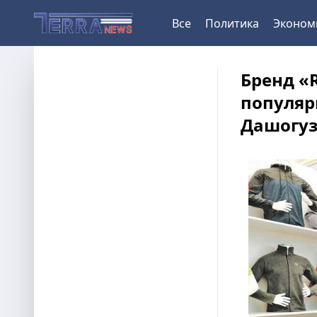
Все
Политика
Эконом
Бренд «
популяр
Дашогуз