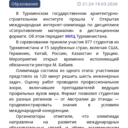
21:24 19.03.2026
Образование
В Туркменском государственном архитектурно-
строительном институте прошла V Открытая
международная интернет-олимпиада по дисциплине
«Сопротивление материалов» в дистанционном
формате. Об этом передает
МИЦ
Туркменистана.
В соревновании приняли участие 877 студентов из
Туркменистана и 15 зарубежных стран, включая США,
Германию, Китай, Россию, Казахстан и Турцию.
Мероприятие открыл временно исполняющий
обязанности ректора М. Бабаев.
Олимпиада состояла из одного этапа: участникам
предстояло за 120 минут решить шесть инженерных
задач. Оценку работ проводило профессиональное
жюри, включавшее преподавателей ведущих
профильных вузов мира. Формат позволил студентам
из разных регионов — от Австралии до Уганды —
продемонстрировать знания в условиях
международной конкуренции.
Организаторы отметили, что олимпиада
направлена на развитие международных
образовательных связей и обмен академическим