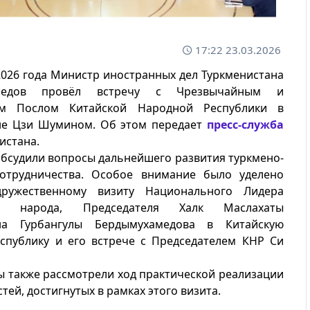
17:22 23.03.2026
2026 года Министр иностранных дел Туркменистана
едов провёл встречу с Чрезвычайным и
м Послом Китайской Народной Республики в
не Цзи Шумином. Об этом передает
пресс-служба
истана.
бсудили вопросы дальнейшего развития туркмено-
сотрудничества. Особое внимание было уделено
дружественному визиту Национального Лидера
ого народа, Председателя Халк Маслахаты
ана Гурбангулы Бердымухамедова в Китайскую
спублику и его встрече с Председателем КНР Си
 также рассмотрели ход практической реализации
тей, достигнутых в рамках этого визита.