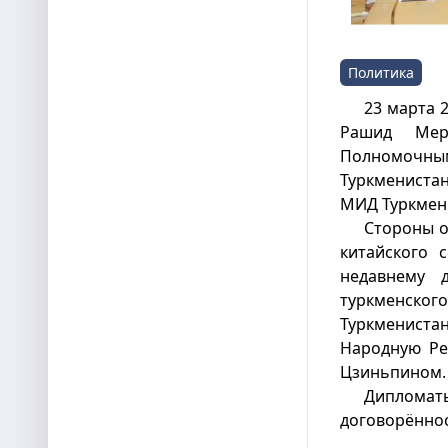
Политика
23 марта 
Рашид Мер
Полномочны
Туркмениста
МИД Туркмен
Стороны о
китайского 
недавнему 
туркменск
Туркменист
Народную Ре
Цзиньпином.
Дипломаты
договорённос