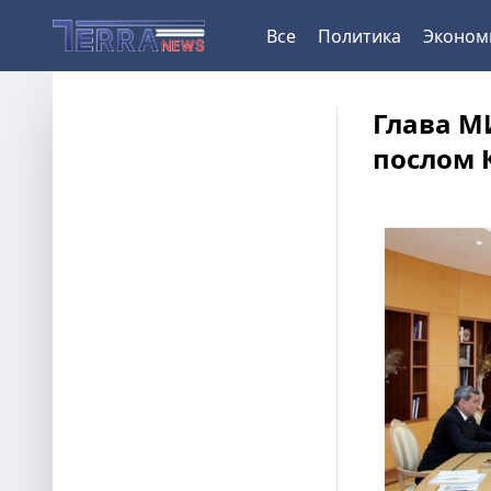
Все
Политика
Эконом
Глава М
послом 