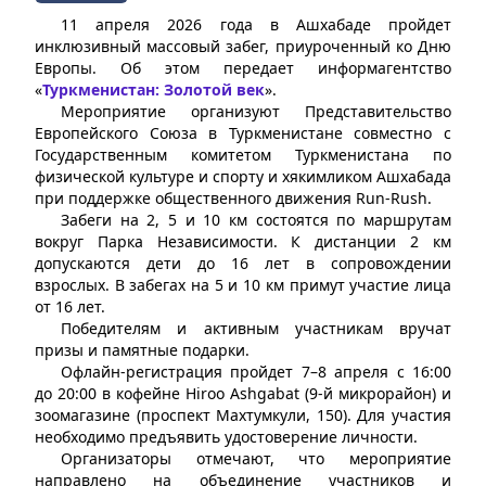
11 апреля 2026 года в Ашхабаде пройдет
инклюзивный массовый забег, приуроченный ко Дню
Европы. Об этом передает информагентство
«
Туркменистан: Золотой век
».
Мероприятие организуют Представительство
Европейского Союза в Туркменистане совместно с
Государственным комитетом Туркменистана по
физической культуре и спорту и хякимликом Ашхабада
при поддержке общественного движения Run-Rush.
Забеги на 2, 5 и 10 км состоятся по маршрутам
вокруг Парка Независимости. К дистанции 2 км
допускаются дети до 16 лет в сопровождении
взрослых. В забегах на 5 и 10 км примут участие лица
от 16 лет.
Победителям и активным участникам вручат
призы и памятные подарки.
Офлайн-регистрация пройдет 7–8 апреля с 16:00
до 20:00 в кофейне Hiroo Ashgabat (9-й микрорайон) и
зоомагазине (проспект Махтумкули, 150). Для участия
необходимо предъявить удостоверение личности.
Организаторы отмечают, что мероприятие
направлено на объединение участников и