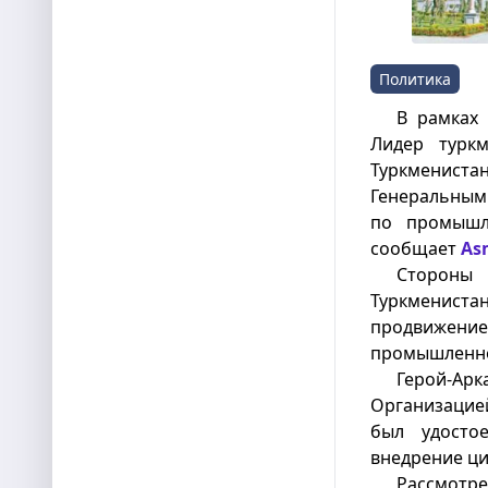
Политика
В рамках
Лидер туркм
Туркменист
Генеральным
по промышл
сообщает
As
Стороны 
Туркмениста
продвиже
промышленног
Герой-Ар
Организацией
был удосто
внедрение ци
Рассмотр