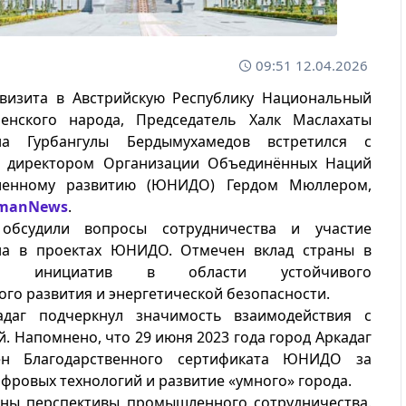
09:51 12.04.2026
 визита в Австрийскую Республику Национальный
енского народа, Председатель Халк Маслахаты
ана Гурбангулы Бердымухамедов встретился с
 директором Организации Объединённых Наций
енному развитию (ЮНИДО) Гердом Мюллером,
manNews
.
обсудили вопросы сотрудничества и участие
на в проектах ЮНИДО. Отмечен вклад страны в
ние инициатив в области устойчивого
о развития и энергетической безопасности.
кадаг подчеркнул значимость взаимодействия с
. Напомнено, что 29 июня 2023 года город Аркадаг
ен Благодарственного сертификата ЮНИДО за
фровых технологий и развитие «умного» города.
ены перспективы промышленного сотрудничества.