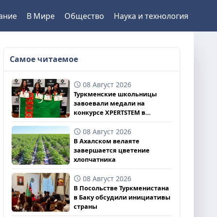
ание
В Мире
Общество
Наука и технология
Самое читаемое
08 Август 2026
Туркменские школьницы
завоевали медали на
конкурсе XPERTSTEM в
Великобритании
08 Август 2026
В Ахалском велаяте
завершается цветение
хлопчатника
08 Август 2026
В Посольстве Туркменистана
в Баку обсудили инициативы
страны