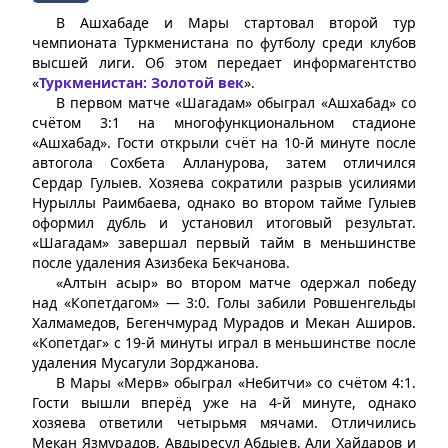
В Ашхабаде и Мары стартовал второй тур
чемпионата Туркменистана по футболу среди клубов
высшей лиги. Об этом передает информагентство
«
Туркменистан: Золотой век
».
В первом матче «Шагадам» обыграл «Ашхабад» со
счётом 3:1 на многофункциональном стадионе
«Ашхабад». Гости открыли счёт на 10-й минуте после
автогола Сохбета Алланурова, затем отличился
Сердар Гулыев. Хозяева сократили разрыв усилиями
Нурыллы Раимбаева, однако во втором тайме Гулыев
оформил дубль и установил итоговый результат.
«Шагадам» завершал первый тайм в меньшинстве
после удаления Азизбека Бекчанова.
«Алтын асыр» во втором матче одержал победу
над «Копетдагом» — 3:0. Голы забили Ровшенгельды
Халмамедов, Бегенчмурад Мурадов и Мекан Аширов.
«Копетдаг» с 19-й минуты играл в меньшинстве после
удаления Мусагули Зорджанова.
В Мары «Мерв» обыграл «Небитчи» со счётом 4:1.
Гости вышли вперёд уже на 4-й минуте, однако
хозяева ответили четырьмя мячами. Отличились
Мекан Язмурадов, Авдыресул Абдыев, Али Хайдаров и