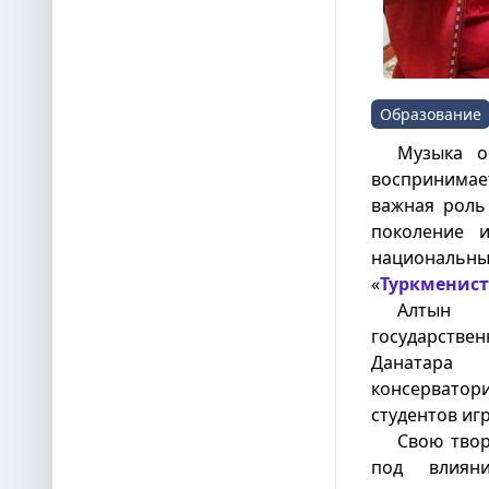
Образование
Музыка о
воспринимае
важная роль
поколение и
национальн
«
Туркменист
Алтын Р
государств
Данатара 
консерватори
студентов игр
Свою твор
под влиян