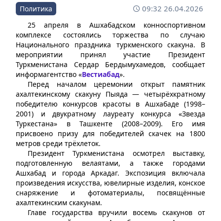
09:32 26.04.2026
Политика
25 апреля в Ашхабадском конноспортивном
комплексе состоялись торжества по случаю
Национального праздника туркменского скакуна. В
мероприятии принял участие Президент
Туркменистана Сердар Бердымухамедов, сообщает
информагентство «
Вестиабад
».
Перед началом церемонии открыт памятник
ахалтекинскому скакуну Пыяда — четырёхкратному
победителю конкурсов красоты в Ашхабаде (1998–
2001) и двукратному лауреату конкурса «Звезда
Туркестана» в Ташкенте (2008–2009). Его имя
присвоено призу для победителей скачек на 1800
метров среди трёхлеток.
Президент Туркменистана осмотрел выставку,
подготовленную велаятами, а также городами
Ашхабад и города Аркадаг. Экспозиция включала
произведения искусства, ювелирные изделия, конское
снаряжение и фотоматериалы, посвящённые
ахалтекинским скакунам.
Главе государства вручили восемь скакунов от