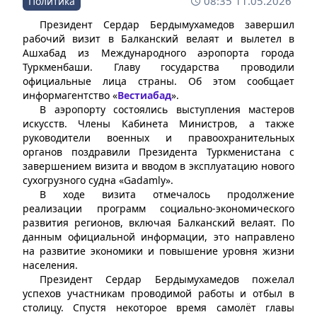
08:35 11.05.2026
Политика
Президент Сердар Бердымухамедов завершил
рабочий визит в Балканский велаят и вылетел в
Ашхабад из Международного аэропорта города
Туркменбаши. Главу государства проводили
официальные лица страны. Об этом сообщает
информагентство «
Вестиабад
».
В аэропорту состоялись выступления мастеров
искусств. Члены Кабинета Министров, а также
руководители военных и правоохранительных
органов поздравили Президента Туркменистана с
завершением визита и вводом в эксплуатацию нового
сухогрузного судна «Gadamly».
В ходе визита отмечалось продолжение
реализации программ социально-экономического
развития регионов, включая Балканский велаят. По
данным официальной информации, это направлено
на развитие экономики и повышение уровня жизни
населения.
Президент Сердар Бердымухамедов пожелал
успехов участникам проводимой работы и отбыл в
столицу. Спустя некоторое время самолёт главы