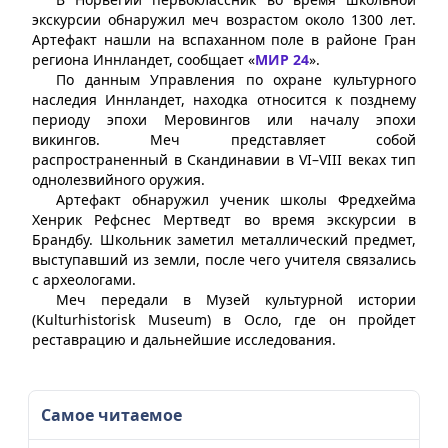
экскурсии обнаружил меч возрастом около 1300 лет.
Артефакт нашли на вспаханном поле в районе Гран
региона Иннландет, сообщает «
МИР 24
».
По данным Управления по охране культурного
наследия Иннландет, находка относится к позднему
периоду эпохи Меровингов или началу эпохи
викингов. Меч представляет собой
распространенный в Скандинавии в VI–VIII веках тип
однолезвийного оружия.
Артефакт обнаружил ученик школы Фредхейма
Хенрик Рефснес Мертведт во время экскурсии в
Брандбу. Школьник заметил металлический предмет,
выступавший из земли, после чего учителя связались
с археологами.
Меч передали в Музей культурной истории
(Kulturhistorisk Museum) в Осло, где он пройдет
реставрацию и дальнейшие исследования.
Самое читаемое