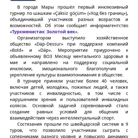
В городе Мары прошёл первый инклюзивный
турнир по шашкам «Çäksiz göçüm» («Ход без границ»),
объединивший участников разных возрастов и
возможностей. Об этом сообщает информагентство
«
Туркменистан: Золотой век
».
Организатором выступило хозяйственное
общество «Däp-Dessur» при поддержке компаний
«Bold» и «Däp». Мероприятие приурочено к
объявленному ВОЗ Месяцу ментального здоровья в
мае и направлено на поддержку социальной
инклюзии, эмоционального благополучия и
укрепление культуры взаимопонимания в обществе.
В турнире приняли участие более 40 человек,
включая детей, молодёжь, пожилых людей, а также
участников с инвалидностью, в том числе с
нарушением зрения и пользователей инвалидных
колясок. Основной задачей соревнований стало
создание равных условий для общения и
взаимодействия через интеллектуальный спорт.
Состязания прошли по швейцарской системе в 9
туров, что позволило участникам сыграть с
соперниками разного уровня и повысило динамику