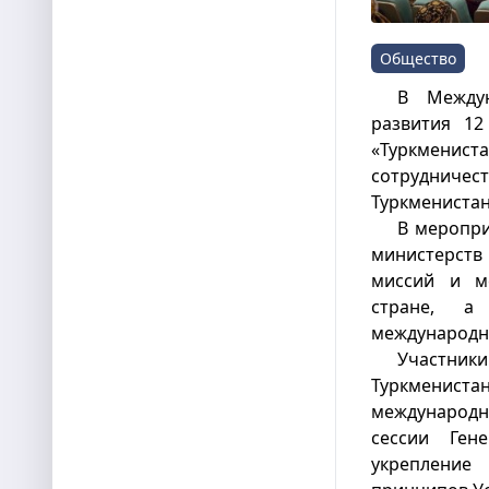
Общество
В Междун
развития 12
«Туркменист
сотрудниче
Туркменистан
В меропри
министерств
миссий и ме
стране, а
международно
Участник
Туркменис
международн
сессии Ге
укрепление