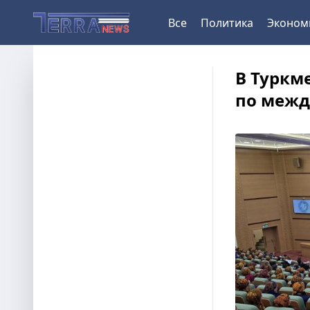
Все
Политика
Эконом
В Туркм
по межд