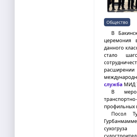
Общество
В Бакинс
церемония в
данного клас
стало шаго
сотрудничес
расширени
международ
служба
МИД 
В мероп
транспортно-
профильных 
Посол Ту
Гурбанмамме
сухогруза
судостроите