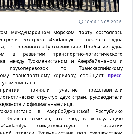
18:06 13.05.2026
ком международном морском порту состоялась
стречи сухогруза «Gadamly» — первого судна
са, построенного в Туркменистане. Прибытие судна
м в развитии транспортно-логистического
тва между Туркменистаном и Азербайджаном и
и грузоперевозок по Транскаспийскому
ному транспортному коридору, сообщает
пресс-
Туркменистана.
риятии приняли участие представители
логистических структур двух стран, руководители
ведомств и официальные лица.
ркменистана в Азербайджанской Республике
т Эльясов отметил, что ввод в эксплуатацию
 «Gadamly» свидетельствует о развитии
льной отрасли Туркменистана под руководством