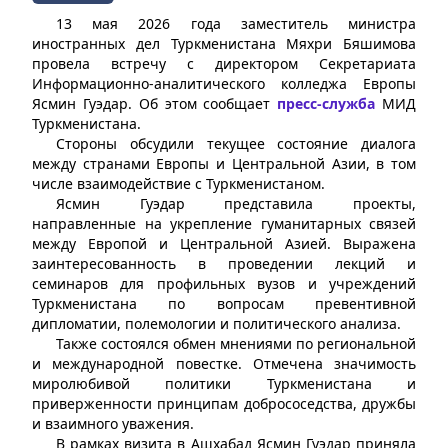
13 мая 2026 года заместитель министра
иностранных дел Туркменистана Мяхри Бяшимова
провела встречу с директором Секретариата
Информационно-аналитического колледжа Европы
Ясмин Гуэдар. Об этом сообщает
пресс-служба
МИД
Туркменистана.
Стороны обсудили текущее состояние диалога
между странами Европы и Центральной Азии, в том
числе взаимодействие с Туркменистаном.
Ясмин Гуэдар представила проекты,
направленные на укрепление гуманитарных связей
между Европой и Центральной Азией. Выражена
заинтересованность в проведении лекций и
семинаров для профильных вузов и учреждений
Туркменистана по вопросам превентивной
дипломатии, полемологии и политического анализа.
Также состоялся обмен мнениями по региональной
и международной повестке. Отмечена значимость
миролюбивой политики Туркменистана и
приверженности принципам добрососедства, дружбы
и взаимного уважения.
В рамках визита в Ашхабад Ясмин Гуэдар приняла