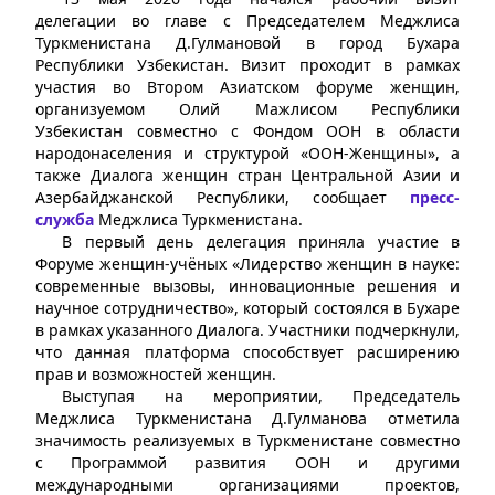
делегации во главе с Председателем Меджлиса
Туркменистана Д.Гулмановой в город Бухара
Республики Узбекистан. Визит проходит в рамках
участия во Втором Азиатском форуме женщин,
организуемом Олий Мажлисом Республики
Узбекистан совместно с Фондом ООН в области
народонаселения и структурой «ООН-Женщины», а
также Диалога женщин стран Центральной Азии и
Азербайджанской Республики, сообщает
пресс-
служба
Меджлиса Туркменистана.
В первый день делегация приняла участие в
Форуме женщин-учёных «Лидерство женщин в науке:
современные вызовы, инновационные решения и
научное сотрудничество», который состоялся в Бухаре
в рамках указанного Диалога. Участники подчеркнули,
что данная платформа способствует расширению
прав и возможностей женщин.
Выступая на мероприятии, Председатель
Меджлиса Туркменистана Д.Гулманова отметила
значимость реализуемых в Туркменистане совместно
с Программой развития ООН и другими
международными организациями проектов,