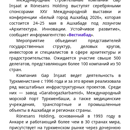
İnşaat и Rönesans Holding выступят серебряными
спонсорами XXV Международной выставки и
конференции «Белый город Ашхабад 2026», которая
состоится 24–25 мая в Ашхабаде под лозунгом
«Архитектура. Инновации. Устойчивое развитие»,
сообщает информагентство «
Вестиабад
».
Мероприятие объединит представителей
государственных структур, деловых кругов,
инвесторов и специалистов в сфере архитектуры и
градостроительства. Ожидается участие свыше 500
делегатов, представляющих более 100 компаний из 50
стран.
Компания Gap İnşaat ведет деятельность в
Туркменистане с 1996 года и за это время реализовала
ряд масштабных инфраструктурных проектов. Среди
них — завод «Garabogazkarbamid», Международный
морской порт Туркменбаши, а также медицинские
учреждения, транспортные и промышленные
объекты в Ашхабаде и регионах страны.
Rönesans Holding, основанный в 1993 году в
Анкаре и работающий более чем в 30 странах мира,
присутствует на туркменском рынке через дочернюю