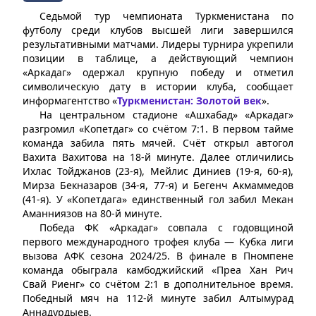
Седьмой тур чемпионата Туркменистана по
футболу среди клубов высшей лиги завершился
результативными матчами. Лидеры турнира укрепили
позиции в таблице, а действующий чемпион
«Аркадаг» одержал крупную победу и отметил
символическую дату в истории клуба, сообщает
информагентство «
Туркменистан: Золотой век
».
На центральном стадионе «Ашхабад» «Аркадаг»
разгромил «Копетдаг» со счётом 7:1. В первом тайме
команда забила пять мячей. Счёт открыл автогол
Вахита Вахитова на 18-й минуте. Далее отличились
Ихлас Тойджанов (23-я), Мейлис Диниев (19-я, 60-я),
Мирза Бекназаров (34-я, 77-я) и Бегенч Акмаммедов
(41-я). У «Копетдага» единственный гол забил Мекан
Аманниязов на 80-й минуте.
Победа ФК «Аркадаг» совпала с годовщиной
первого международного трофея клуба — Кубка лиги
вызова АФК сезона 2024/25. В финале в Пномпене
команда обыграла камбоджийский «Преа Хан Рич
Свай Риенг» со счётом 2:1 в дополнительное время.
Победный мяч на 112-й минуте забил Алтымурад
Аннадурдыев.