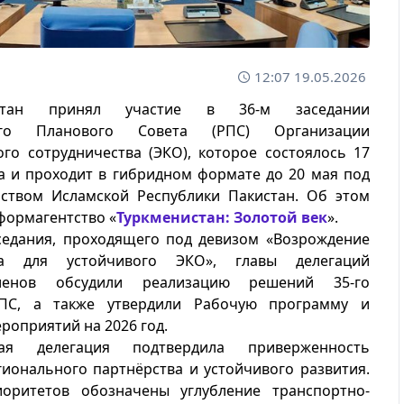
12:07 19.05.2026
истан принял участие в 36-м заседании
ного Планового Совета (РПС) Организации
го сотрудничества (ЭКО), которое состоялось 17
а и проходит в гибридном формате до 20 мая под
ьством Исламской Республики Пакистан. Об этом
формагентство «
Туркменистан: Золотой век
».
седания, проходящего под девизом «Возрождение
ма для устойчивого ЭКО», главы делегаций
-членов обсудили реализацию решений 35-го
РПС, а также утвердили Рабочую программу и
роприятий на 2026 год.
кая делегация подтвердила приверженность
ионального партнёрства и устойчивого развития.
оритетов обозначены углубление транспортно-