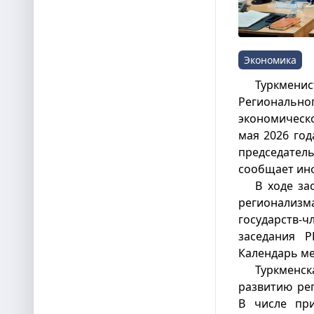
Экономика
Туркмен
Региональ
экономическо
мая 2026 год
председател
сообщает ин
В ходе за
регионализ
государств
заседания 
Календарь ме
Туркменс
развитию рег
В числе при