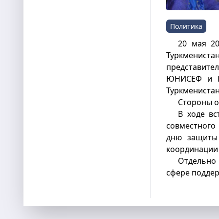
Политика
20 мая 2
Туркмениста
представите
ЮНИСЕФ и 
Туркменистан
Стороны о
В ходе в
совместного
дню защиты 
координации
Отдельно
сфере поддер