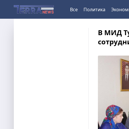
Все
Политика
Эконом
В МИД Т
сотрудн