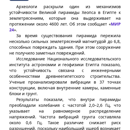
Археологи раскрыли один из механизмов
устойчивости Великой пирамиды Хеопса в Египте к
землетрясениям, которые она выдерживает на
протяжении около 4600 лет. Об этом сообщает «
МИР
24
».
За время существования пирамида пережила
несколько сильных землетрясений магнитудой до 6,8,
способных повреждать здания. При этом сооружение
не получило заметных повреждений.
Исследование Национального исследовательского
института астрономии и геофизики Египта показало,
что устойчивость связана с инженерными
особенностями древнеегипетского строительства.
Ученые проанализировали вибрации в 37 точках
конструкции, включая внутренние камеры, каменные
блоки и грунт.
Результаты показали, что внутри пирамиды
преобладали колебания с частотой 2,0–2,6 Гц, что
указывает на равномерное распределение
напряжений. Частота вибраций грунта составляла
около 0,6 Гц. Такое различие снижает риск
разрушений, поскольку наибольший ущерб возникает