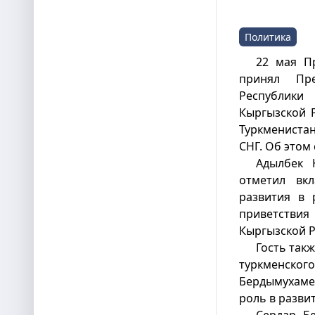
Политика
22 мая П
принял Пре
Республики
Кыргызской 
Туркменистан
СНГ. Об этом
Адылбек 
отметил вкл
развития в 
приветств
Кыргызской 
Гость так
туркменского
Бердымухаме
роль в разви