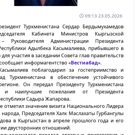
09:13 23.05.2026
резидент Туркменистана Сердар Бердымухамедов
дседателя Кабинета Министров Кыргызской
 – Руководителя Администрации Президента
Республики Адылбека Касымалиева, прибывшего в
 для участия в заседании Совета глав правительств
 сообщает информагентство «
Вестиабад
».
Касымалиев поблагодарил за гостеприимство и
ад Туркменистана в обеспечение устойчивого
регионе. Он передал Президенту Туркменистана
ия и наилучшие пожелания от Президента
Республики Садыра Жапарова.
же отметил значение визита Национального Лидера
 народа, Председателя Халк Маслахаты Гурбангулы
дова в Кыргызстан в апреле прошлого года и его
тии двусторонних отношений.