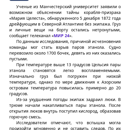
Ученые из Манчестерский университет заявили о
возможном объяснении тайны корабля-призрака
«Мария Целеста», обнаруженного 5 декабря 1872 года
дрейфующим в Северной Атлантике без экипажа. Груз
и личные вещи на борту остались нетронутыми,
сообщает телеканал «
МИР 24
».
По данным исследования, причиной исчезновения
команды мог стать взрыв паров этанола. Судно
перевозило около 1700 бочек, девять из них оказались
пустыми.
При температуре выше 13 градусов Цельсия пары
этанола становятся легко воспламеняемыми.
Изначально груз был погружен при низкой
температуре, однако по мере движения к Азорским
островам температура повысилась примерно до 20
градусов.
Из-за ухудшения погоды экипаж задраил люки. В
трюме начали накапливаться пары этанола. После
открытия люков внутрь поступил кислород, образовав
горючую смесь.
Исследователи отмечают, что вспышка могла
произойти мгновенно и не оставить следов. По их