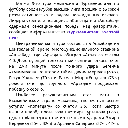
Матчи 9-го тура чемпионата Туркменистана по
футболу среди клубов высшей лиги прошли с высокой
результативностью и рядом неожиданных исходов.
Лидеры укрепили позиции, а «Копетдаг» и «Ашхабад»
одержали сенсационные победы над фаворитами,
сообщает информагентство «
Туркменистан: Золотой
век
».
Центральный матч тура состоялся в Ашхабаде на
центральной арене многофункционального стадиона
«Ашхабад», где «Аркадаг» обыграл «Ахал» со счётом
4:0. Действующий трёхкратный чемпион открыл счёт
на 27-й минуте после точного удара Бегенча
Акмаммедова. Во втором тайме Даянч Мередов (68-я),
Ресул Ходжаев (70-я) и Рахман Мыратбердыев (78-я)
довели счёт до крупного. «Аркадаг» продолжает
победную серию.
Наиболее результативным стал матч в
Бюзмейинском этрапе Ашхабада, где «Алтын асыр»
уступил «Копетдагу» со счётом 3:5. Гости быстро
вышли вперёд после гола Бахтияра Гургенова (17-я),
однако «Копетдаг» ответил точными ударами Эмира
Бердыева (25-я, 32-я) и Арслана Сапарова (32-я, 42-я).